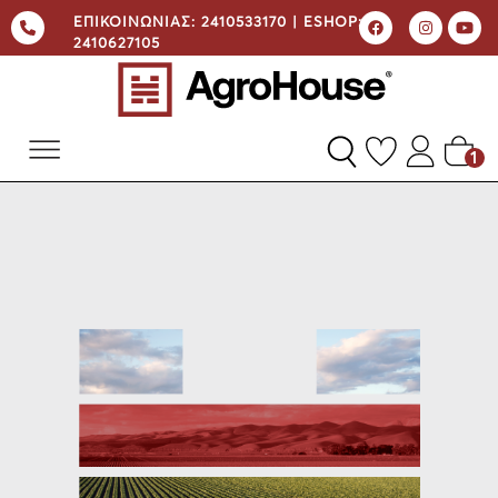
ΕΠΙΚΟΙΝΩΝΙΑΣ:
2410533170 |
ESHOP:
2410627105
1